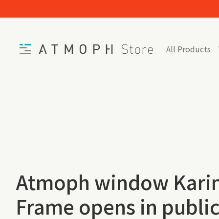
Skip to content
Home
All Products
Atmoph window Kari
Frame opens in public