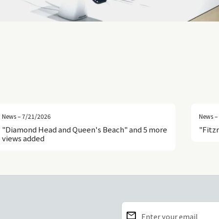
News – 7/21/2026
News –
"Diamond Head and Queen's Beach" and 5 more
"Fitz
views added
email