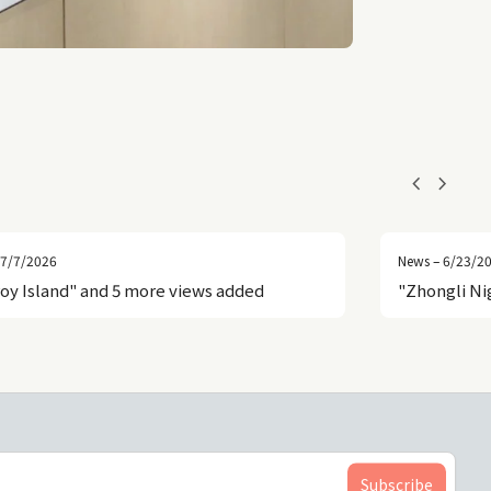
chevron_left
chevron_right
 7/7/2026
News – 6/23/2
roy Island" and 5 more views added
"Zhongli Ni