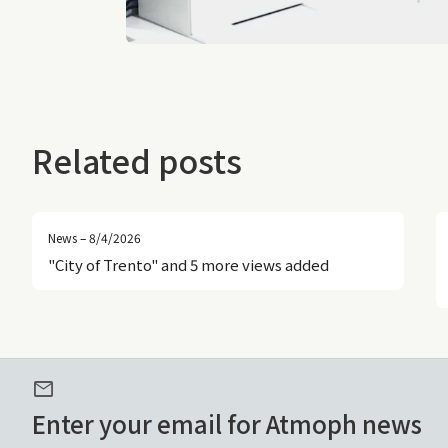
Related posts
News – 8/4/2026
"City of Trento" and 5 more views added
mail
Enter your email for Atmoph news