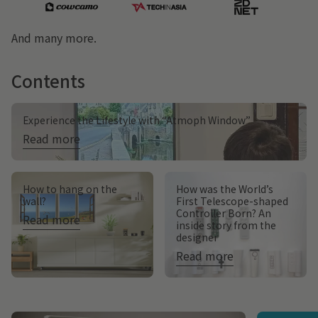
And many more.
Contents
Experience the Lifestyle with “Atmoph Window”
Read more
How to hang on the
How was the World’s
wall?
First Telescope-shaped
Controller Born? An
Read more
inside story from the
designer
Read more