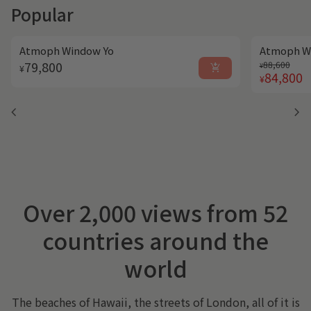
Popular
Atmoph Window Yo
Atmoph Wi
Regular p
Sale price
Regular price
79,800
88,600
add_shopping_cart
¥
¥
84,800
¥
chevron_left
chevron_right
Over 2,000 views from 52
countries around the
world
The beaches of Hawaii, the streets of London, all of it is