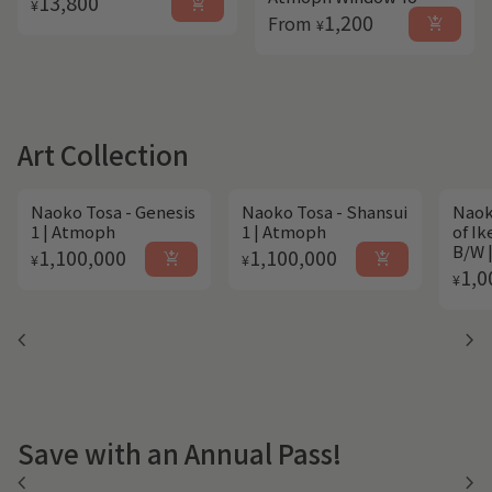
13,800
add_shopping_cart
¥
Regular price
1,200
From
add_shopping_cart
¥
Art Collection
Naoko Tosa - Genesis
Naoko Tosa - Shansui
Naok
1 | Atmoph
1 | Atmoph
of I
B/W 
Regular price
Regular price
1,100,000
1,100,000
add_shopping_cart
add_shopping_cart
¥
¥
Regu
1,0
¥
chevron_left
chevron_right
Save with an Annual Pass!
chevron_left
chevron_right