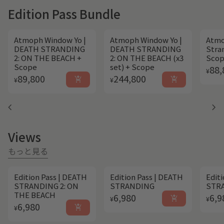
Edition Pass Bundle
Atmoph Window Yo |
Atmoph Window Yo |
Atmo
DEATH STRANDING
DEATH STRANDING
Stra
2: ON THE BEACH +
2: ON THE BEACH (x3
Sco
Scope
set) + Scope
Regu
88,
¥
Regular price
Regular price
89,800
244,800
add_shopping_cart
add_shopping_cart
¥
¥
chevron_left
chevron_right
Views
もっと見る
Edition Pass | DEATH
Edition Pass | DEATH
Edit
STRANDING 2: ON
STRANDING
STRA
THE BEACH
Regular price
Regu
6,980
6,9
add_shopping_cart
¥
¥
Regular price
6,980
add_shopping_cart
¥