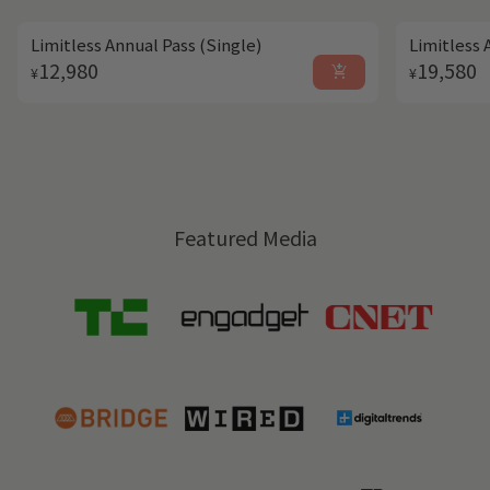
Limitless Annual Pass (Single)
Limitless 
Regular price
Regular p
12,980
19,580
add_shopping_cart
¥
¥
Featured Media