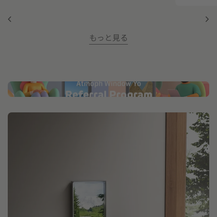
chevron_left
chevron_right
もっと見る