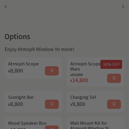
chevron_left
chevron_right
Options
Enjoy Atmoph Window Yo more!
Atmoph Scope
Atmoph Scope | Star
38% OFF
Wars
Regular price
8,800
add_shopping_cart
¥
Regular price
Sale price
23,800
¥
add_shopping_cart
14,800
¥
Sunlight Bar
Charging Sill
Regular price
Regular price
8,800
9,800
add_shopping_cart
add_shopping_cart
¥
¥
Wood Speaker Box
Wall Mount Kit for
Atmoph Window Yo
Regular price