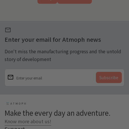
mail
Enter your email for Atmoph news
Don't miss the manufacturing progress and the untold
story of development
email
Enter your email
Home
Make the every day an adventure.
Know more about us!
Support