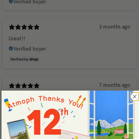
Verified buyer
3 months ago
Great!!
Verified buyer
7 months ago
以下理由より値段が高く感じます。継続するか悩みま
したが、少しでも安く継続するため、年パスを購入し
ました。非常に好きなプロダクトであるため、今後更
なる改善を期待しています。 理由 ・機能のわりに高い
(オート機能ぐらい) ・オート機能ももっとランダムに
してほしい ・昼間の風景は多いが、夜の風景が少ない