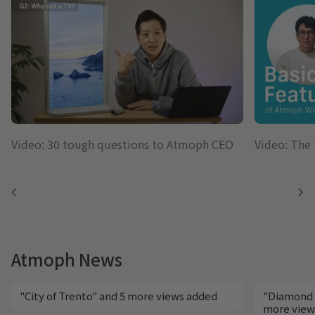
Video: 30 tough questions to Atmoph CEO
Video: The
chevron_left
chevron_right
Atmoph News
"City of Trento" and 5 more views added
"Diamond 
more view